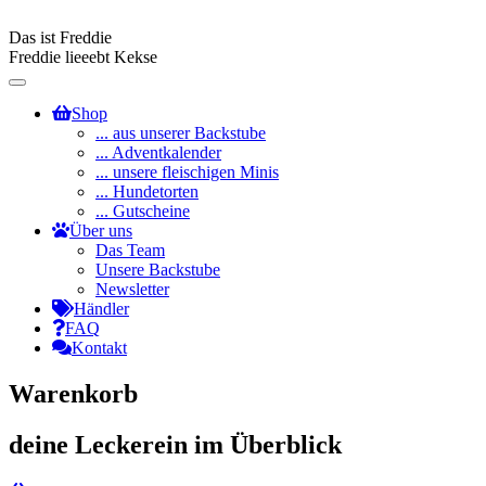
Das ist Freddie
Freddie lieeebt Kekse
Toggle
navigation
Shop
... aus unserer Backstube
... Adventkalender
... unsere fleischigen Minis
... Hundetorten
... Gutscheine
Über uns
Das Team
Unsere Backstube
Newsletter
Händler
FAQ
Kontakt
Warenkorb
deine Leckerein im Überblick