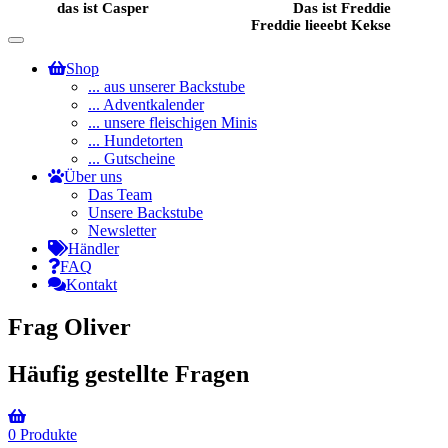
das ist Casper
Das ist Freddie
Freddie lieeebt Kekse
Toggle
navigation
Shop
... aus unserer Backstube
... Adventkalender
... unsere fleischigen Minis
... Hundetorten
... Gutscheine
Über uns
Das Team
Unsere Backstube
Newsletter
Händler
FAQ
Kontakt
Frag Oliver
Häufig gestellte Fragen
0
Produkte