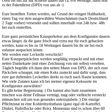
Ofen bis hin zur lila Schleife dauert das ca. 6-8 Werkage, dann holt
es der Paketdienst (DPD) von uns ab :)
Eure bestellten Torten werden, auf Grund der eringen Haltbarkeit,
einen Tag vor dem ausgewählten Wunschdatum (nach Deutschland
2 Tage vorher) versendet und sollten innerhalb von 24h bzw. 48h
bei euch eintreffen.
Eure ganz persönlichen Knusperkekse aus dem Konfigurator dauern
etwas länger, da die ganz frisch und extra nur für euch gebacken
werden, kann es bis zu 18 Werktagen dauern bis ihr sie bei euch
zuhause auspacken könnt.
Wie werden eure Leckerlis verschickt?
Eure Knusperpäckchen werden sorgfältig verpackt und mit einer
netten Dankekarte (mit einer Zeichnung von mir selbst) versehen.
Täglich begrüße ich dann den netten Mann von DPD, der sich eure
Päckchen schnappt, mir einen Keks zusteckt und dafür sorgt, dass
eure gut duftenden Leckerlies direkt zu euch nach Hause kommen.
Wie viele Zutaten kann ich bei meiner eigenen Kekssorte im
Konfigurator auswählen?
Es gibt keine Begrenzung :) Du kannst also bunt zusammen
mischen was deine Fellnase verträgt, mag oder vielleicht versteckt
mitnaschen soll um was gesundes unterzujubeln :) Die einzige
Pflichtzutat ist eine Kohlenhydratbasis (ganz egal ob Kartoffel,
Dinkel, Haferflocke oder Reis). Momentan sind es schon über 60