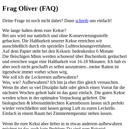
Frag Oliver (FAQ)
Deine Frage ist noch nicht dabei? Dann
schreib
uns einfach!
Wie lange halten denn eure Kekse?
Bei uns wird nur natürlich und ohne Konservierungsstoffe
gebacken. Die Haltbarkeit unserer Kekse erreichen wir
ausschließlich durch ein spezielles Lufttrocknungsverfahren.
Auf dem Papier steht bei den Keksen: bedenkenlos 6 Monate
Die fleischigen Minis werden schonend über Buchenholz geräuchert
und erreichen sogar eine Haltbarkeit von 16-18 Monaten. Ich hab es
aber noch nicht geschafft es selbst auszutesten...meine Ration ist
irgendwie immer vorher schon weg.
Wie soll ich die Leckereien aufbewahren?
Was, wie? Aufbewahren? Ich bin ja eher fürs gleich vernaschen.
Wenn ihr aber so viel Disziplin habt oder gleich einen Vorrat für die
nächsten Wochen geholt habt ist das ganz einfach. Die guten Kekse
werden schon in der optimalen Verpackung geliefert. Die
biologischen & lebensmittelechten Kartonboxen lassen sich perfekt
wieder verschließen und lassen genug Luft zu euren Leckerlis.
Einfach in einem Raum bei Zimmertemperatur stehen lassen.
Wenn ihr eure Keksi aber lieber in in etwas anderem aufbewahren
möchtet ist das auch kein Problem: Da sind zum Beispiel