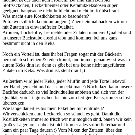
Stoffsäckchen, Leckerlibeutel oder Keramikkeksdosen super
geeignet, hauptsache nicht luftdicht und nicht im Kühlschrank.
Was macht eure Köstlichkeiten so besonders?
Puh...wo soll ich da nur anfangen :) Zuerst einmal backen wir nur
mit Zutaten in einwandfreier Qualität.
Aromen, Lockstoffe, Tiermehle oder Zutaten minderer Qualität sind
in unserer Backstube absolut tabu und kommen bei uns ganz
bestimmt nicht in den Keks.
Noch ein Vorteil ist, dass ihr bei Fragen sogar mit der Bäckerin
persönlich schreiben & reden könnt, und immer genau wisst was in
eurem Keks drin ist, denn es gibt bei uns keine nicht angeführten
Zutaten im Keks: Was drin ist, steht drauf ;)
Außerdem wird jeder Keks, jeder Muffin und jede Torte liebevoll
per Hand gemacht und das schmeckt man :) Noch dazu kann unsere
Backfee dadurch so viel Individuelles anbieten und sich von der
Qualität, vom Teigmischen bis hin zum fertigen Keks, immer selbst
überzeugen.
Wie lange dauert es bis mein Paket bei mir eintrudelt?
Wir verschicken eure Leckereien so schnell es geht. Damit die
Köstlichkeiten immer so frisch wir nur möglich sind, bauen wir kein
großes Lager auf...daher ist nicht immer alles sofort lieferbar und
kann ein paar Tage dauern :) Vom Mixen der Zutaten, über den