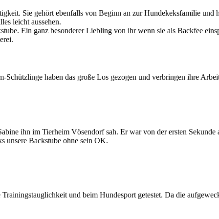
igkeit. Sie gehört ebenfalls von Beginn an zur Hundekeksfamilie und h
les leicht aussehen.
kstube. Ein ganz besonderer Liebling von ihr wenn sie als Backfee eins
erei.
eim-Schützlinge haben das große Los gezogen und verbringen ihre Arb
abine ihn im Tierheim Vösendorf sah. Er war von der ersten Sekunde a
ks unsere Backstube ohne sein OK.
 Trainingstauglichkeit und beim Hundesport getestet. Da die aufgewec