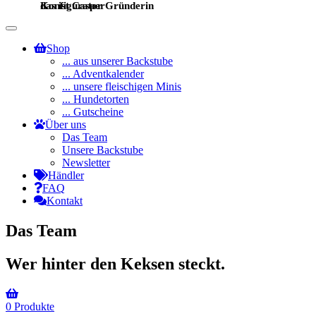
Konfigurator Gründerin
das ist Casper
Toggle
navigation
Shop
... aus unserer Backstube
... Adventkalender
... unsere fleischigen Minis
... Hundetorten
... Gutscheine
Über uns
Das Team
Unsere Backstube
Newsletter
Händler
FAQ
Kontakt
Das Team
Wer hinter den Keksen steckt.
0
Produkte