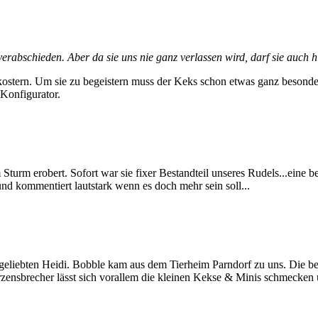
abschieden. Aber da sie uns nie ganz verlassen wird, darf sie auch hie
rkostern. Um sie zu begeistern muss der Keks schon etwas ganz besond
-Konfigurator.
turm erobert. Sofort war sie fixer Bestandteil unseres Rudels...eine be
und kommentiert lautstark wenn es doch mehr sein soll...
geliebten Heidi. Bobble kam aus dem Tierheim Parndorf zu uns. Die b
nsbrecher lässt sich vorallem die kleinen Kekse & Minis schmecken und