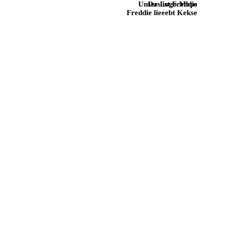
Unser Logo Mops
Das ist Freddie
Freddie lieeebt Kekse