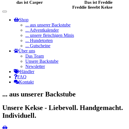
das ist Casper
Das ist Freddie
Freddie lieeebt Kekse
Toggle
navigation
Shop
... aus unserer Backstube
... Adventkalender
... unsere fleischigen Minis
... Hundetorten
... Gutscheine
Über uns
Das Team
Unsere Backstube
Newsletter
Händler
FAQ
Kontakt
... aus unserer Backstube
Unsere Kekse - Liebevoll. Handgemacht.
Individuell.